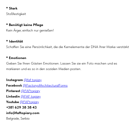
* Stark
Stoßfestigkeit
* Benötigt keine Pflege
Kein Ärger, einfach nur genießen!
* Identität
Schaffen Sie eine Persönlichkeit, die die Kernelemente der DNA Ihrer Marke verstärkt
* Emotionen
Geben Sie Ihren Gästen Emotionen. Lassen Sie sie ein Foto machen und es
markieren und es so in den sozialen Medien posten.
Instagram
@faf_topiary
Facebook
@FactoryofArchitecturalForms
Pinterest
@FAFtopiary
Linkedin
@FAF topiary
Youtube
@FAFtopiary
+381 629 38 38 43
info@faftopiary.com
Belgrade, Serbia