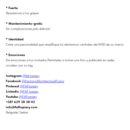
* Fuerte
Resistencia a los golpes
* Mantenimiento-gratis
Sin complicaciones,solo disfruta!
* Identidad
Crear una personalidad que amplifique los elementos centrales del AND de su marca
* Emociones
Da emociones a tus invitados.Permiteles a tomar una foto y publicarla en redes
sociales con su tag.
Instagram
@faf_topiary
Facebook
@FactoryofArchitecturalForms
Pinterest
@FAFtopiary
Linkedin
@FAF topiary
Youtube
@FAFtopiary
+381 629 38 38 43
info@faftopiary.com
Belgrade, Serbia