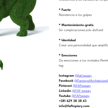
* Fuerte
Resistencia a los golpes
* Mantenimiento-gratis
Sin complicaciones,solo disfruta!
* Identidad
Crear una personalidad que amplifi
* Emociones
Da emociones a tus invitados.Permit
tag.
Instagram
@faf_topiary
Facebook
@FactoryofArchitectura
Pinterest
@FAFtopiary
Linkedin
@FAF topiary
Youtube
@FAFtopiary
+381 629 38 38 43
info@faftopiary.com