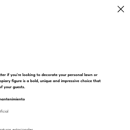
ter if you're looking to decorate your personal lawn or
opiary figure is a bold, unique and impressive choice that
of your guests.
a mantenimiento
ficial
raturas estacionales