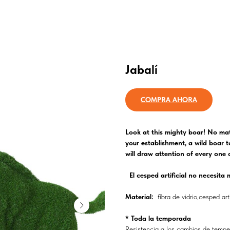
Jabalí
COMPRA AHORA
Look at this mighty boar! No mat
your establishment, a wild boar t
will draw attention of every one 
El cesped artificial no necesit
Material:
fibra de vidrio,cesped arti
* Toda la temporada
Resistencia a los cambios de tempe