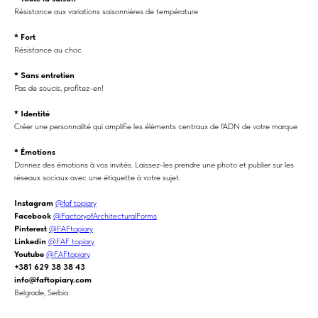
Résistance aux variations saisonnières de température
* Fort
Résistance au choc
* Sans entretien
Pas de soucis, profitez-en!
* Identité
Créer une personnalité qui amplifie les éléments centraux de l'ADN de votre marque
* Émotions
Donnez des émotions à vos invités. Laissez-les prendre une photo et publier sur les
réseaux sociaux avec une étiquette à votre sujet.
Instagram
@faf_topiary
Facebook
@FactoryofArchitecturalForms
Pinterest
@FAFtopiary
Linkedin
@FAF topiary
Youtube
@FAFtopiary
+381 629 38 38 43
info@faftopiary.com
Belgrade, Serbia