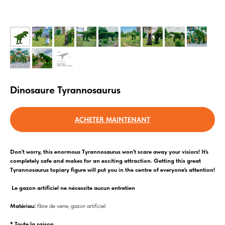
Dinosaure Tyrannosaurus
ACHETER MAINTENANT
Don't worry, this enormous Tyrannosaurus won't scare away your visiors! It's
completely safe and makes for an exciting attraction. Getting this great
Tyrannosaurus topiary figure will put you in the centre of everyone's attention!
Le gazon artificiel ne nécessite aucun entretien
Matériau:
fibre de verre, gazon artificiel
* Toute la saison