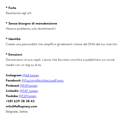
* Forte
Resistenza agli urti
* Senza bisogno di manutenzione
Nessun problema, solo divertimento!
* Identità
Creare una personalità che amplifica gli elementi chiave del DNA del tuo marchio
* Emozioni
Dai emozioni ai tuoi ospiti. Lascia che facciano una foto e pubblichino sui social
media con un tag su di te.
Instagram
@faf_topiary
Facebook
@FactoryofArchitecturalForms
Pinterest
@FAFtopiary
Linkedin
@FAF topiary
Youtube
@FAFtopiary
+381 629 38 38 43
info@faftopiary.com
Belgrade, Serbia