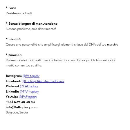
* Forte
Resistenza agli urti
* Senza bisogno di manutenzione
Nessun problema, solo divertimento!
* Identità
Creare una personalità che amplifica gli elementi chiave del DNA del tuo marchio
* Emozioni
Dai emozioni ai tuoi ospiti. Lascia che facciano una foto e pubblichino sui social
media con un tag su di te.
Instagram
@faf_topiary
Facebook
@FactoryofArchitecturalForms
Pinterest
@FAFtopiary
Linkedin
@FAF topiary
Youtube
@FAFtopiary
+381 629 38 38 43
info@faftopiary.com
Belgrade, Serbia