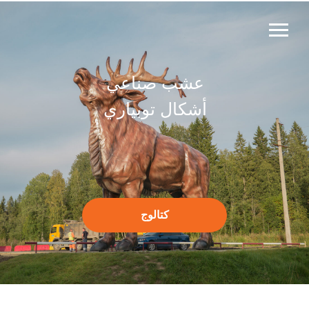
عشب صناعي
أشكال توبياري
كتالوج