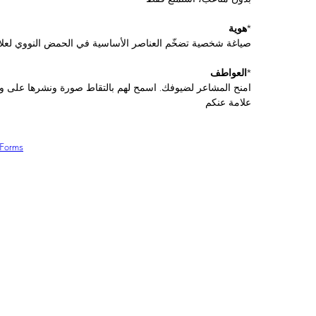
*
هوية
صياغة شخصية تضخّم العناصر الأساسية في الحمض النووي لعلام
*
العواطف
امنح المشاعر لضيوفك. اسمح لهم بالتقاط صورة ونشرها على و
علامة عنكم
lForms